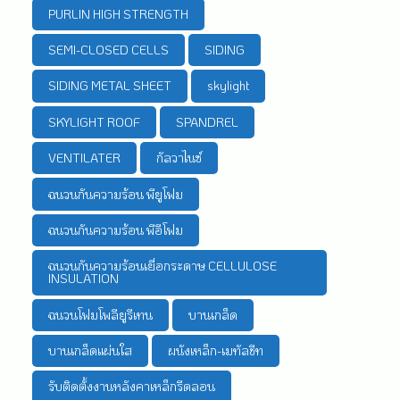
PURLIN HIGH STRENGTH
SEMI-CLOSED CELLS
SIDING
SIDING METAL SHEET
skylight
SKYLIGHT ROOF
SPANDREL
VENTILATER
กัลวาไนซ์
ฉนวนกันความร้อน พียูโฟม
ฉนวนกันความร้อน พีอีโฟม
ฉนวนกันความร้อนเยื่อกระดาษ CELLULOSE
INSULATION
ฉนวนโฟมโพลียูรีเทน
บานเกล็ด
บานเกล็ดแผ่นใส
ผนังเหล็ก-เมทัลชีท
รับติดตั้งงานหลังคาเหล็กรีดลอน