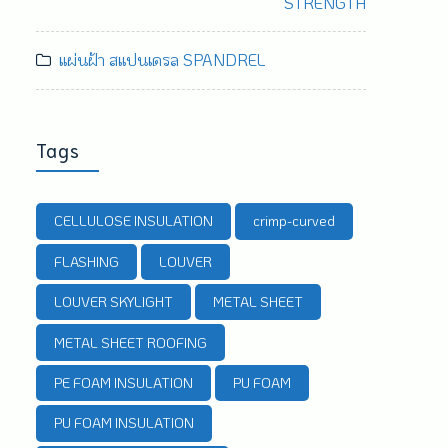
STRENGTH
แผ่นฝ้า สแปนเดรล SPANDREL
Tags
CELLULOSE INSULATION
crimp-curved
FLASHING
LOUVER
LOUVER SKYLIGHT
METAL SHEET
METAL SHEET ROOFING
PE FOAM INSULATION
PU FOAM
PU FOAM INSULATION