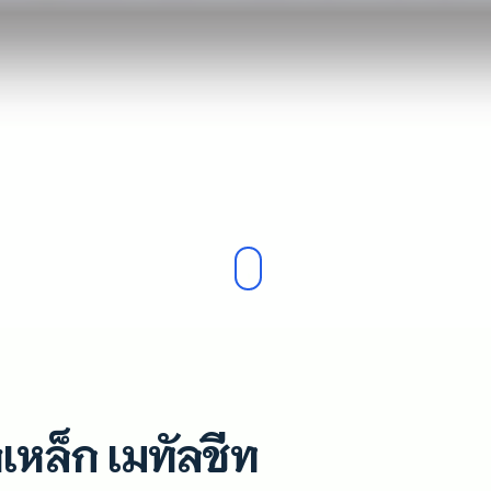
หล็ก เมทัลชีท