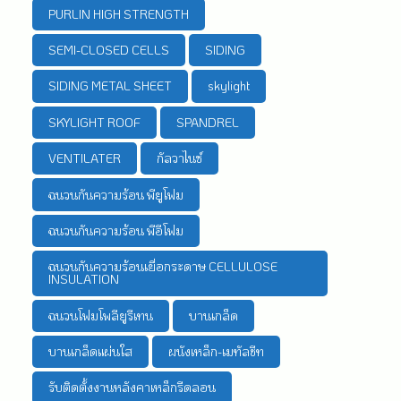
PURLIN HIGH STRENGTH
SEMI-CLOSED CELLS
SIDING
SIDING METAL SHEET
skylight
SKYLIGHT ROOF
SPANDREL
VENTILATER
กัลวาไนซ์
ฉนวนกันความร้อน พียูโฟม
ฉนวนกันความร้อน พีอีโฟม
ฉนวนกันความร้อนเยื่อกระดาษ CELLULOSE
INSULATION
ฉนวนโฟมโพลียูรีเทน
บานเกล็ด
บานเกล็ดแผ่นใส
ผนังเหล็ก-เมทัลชีท
รับติดตั้งงานหลังคาเหล็กรีดลอน