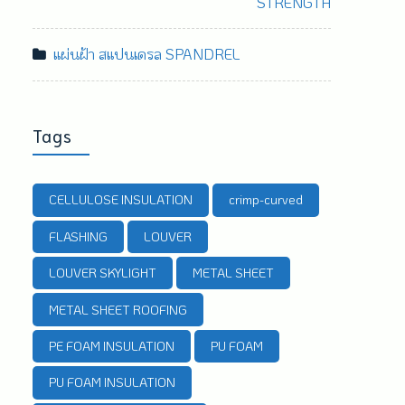
STRENGTH
แผ่นฝ้า สแปนเดรล SPANDREL
Tags
CELLULOSE INSULATION
crimp-curved
FLASHING
LOUVER
LOUVER SKYLIGHT
METAL SHEET
METAL SHEET ROOFING
PE FOAM INSULATION
PU FOAM
PU FOAM INSULATION